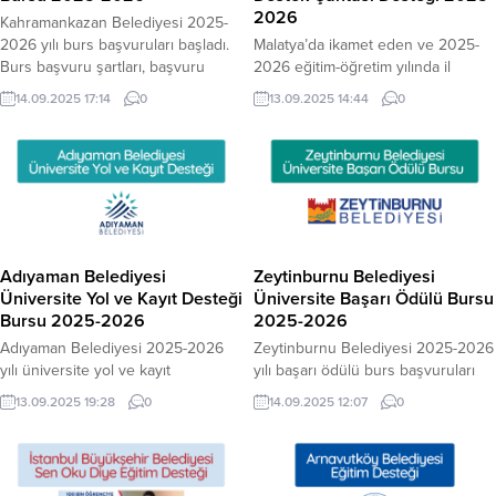
2026
Kahramankazan Belediyesi 2025-
2026 yılı burs başvuruları başladı.
Malatya’da ikamet eden ve 2025-
Burs başvuru şartları, başvuru
2026 eğitim-öğretim yılında il
formu diğer bilgilere yazımızdan
dışındaki üniversitelere yeni kayıt
14.09.2025 17:14
0
13.09.2025 14:44
0
ulaşabilirsiniz. Başvuru Şartları
yaptıran öğrencilere destek çantası
Kahramankazanlı üniversite
hediye edecek. Başvuru Şartları
öğrencileri bursa başvurabilecektir.
Nasıl Başvuru Yapabilirim?
Nasıl Başvuru Yapabilirim?
Başvurular Mobil Genç Kart MBB
Başvurular Kahramankazan
uygulamasında başvuru formunun
Belediyesi Mavi Ay birimine
doldurulmasıyla yapılacaktır. Teslim
yapılacaktır. Son Başvuru Tarihi: 19
noktası: İnönü Mah. Kömür Tevzi
Eylül 2025
Yolu Faik Erdoğan Cami Yanı Dijital
Adıyaman Belediyesi
Zeytinburnu Belediyesi
Gençlik Merkezi (DİGEM) İletişim:
Üniversite Yol ve Kayıt Desteği
Üniversite Başarı Ödülü Bursu
0422...
Bursu 2025-2026
2025-2026
Adıyaman Belediyesi 2025-2026
Zeytinburnu Belediyesi 2025-2026
yılı üniversite yol ve kayıt
yılı başarı ödülü burs başvuruları
desteği/burs başvuruları başladı.
başladı. – Burs başvuru şartları,
13.09.2025 19:28
0
14.09.2025 12:07
0
Burs başvuru şartları, başvuru
başvuru formu diğer bilgilere
formu diğer bilgilere yazımızdan
yazımızdan ulaşabilirsiniz. Başvuru
ulaşabilirsiniz. Başvuru Şartları
Şartları Detaylar öğrencilerin
2025-2026 Yılı Destek Miktarı Ne
başvuruları geçersiz sayılacaktır.