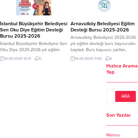
Kadar? 2025 YKS sonuçlarına göre;
Dikkat Edilmesi Gereken Hususlar:
İstenen Belgeler Nasıl başvuru
Destek Burs Miktarı Ne Kadar?
yapabilirim? Başvurular online
Üniversitelerin 4 yıllık
başvuru formu aracılığıyla
programlarına bu yıl yerleşen
İstanbul Büyükşehir Belediyesi
Arnavutköy Belediyesi Eğitim
alınmaktadır. Son Başvuru Tarihi:
öğrencilere 10 bin lira başarı
Sen Oku Diye Eğitim Desteği
Desteği Bursu 2025-2026
Belli değildir. Başvur
ödülü verilecektir. Nasıl başvuru...
Bursu 2025-2026
Arnavutköy Belediyesi 2025-2026
İstanbul Büyükşehir Belediyesi Sen
yılı eğitim desteği burs başvuruları
Oku Diye 2025-2026 yılı eğitim
başladı. Burs başvuru şartları,
desteği burs başvuruları başladı.
başvuru formu diğer bilgilere
14.09.2025 10:31
0
14.09.2025 11:55
0
Burs başvuru şartları, başvuru
yazımızdan ulaşabilirsiniz. Başvuru
Hızlıca Arama
formu diğer bilgilere yazımızdan
Şartları Arnavutköy’de ikamet eden
Yap
ulaşabilirsiniz. İstanbul Büyükşehir
ilkokul, ortaokul, lise ve üniversite
Belediyesi İBB tarafından 100.000
öğrencileri başvuru yapabilecektir.
Öğrenciye 3.000 TL Eğitim Desteği
Eğitim Desteği Burs Miktarı Ne
verilecek. Başvuru Şartları Eğitim
Kadar? İlkokul, ortaokul ve lise
Desteği Burs Miktarı Ne Kadar?
öğrencilerine 2.500 TL Üniversite
Eğitim Desteği miktarı toplamda
öğrencilerine ise 15.000 TL
3.000 TL’dir. Nasıl başvuru...
tutarında...
Son Yazılar
Manisa