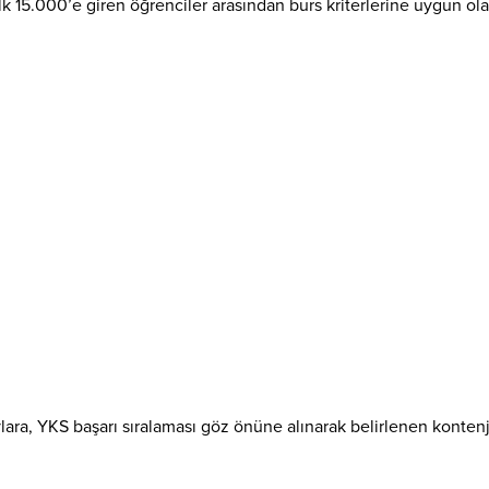
lk 15.000’e giren öğrenciler arasından burs kriterlerine uygun ol
lara, YKS başarı sıralaması göz önüne alınarak belirlenen konten